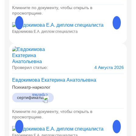
Кликните по документу, чтобы открыть в
просмотрщике.
Евдокимова Е.А. диплом специалиста
Евдоки
Проверил статью:
4 Августа 2026
Евдокимова Екатерина Анатольевна
Психиатр-нарколог
сертификаты
Кликните по документу, чтобы открыть в
просмотрщике.
Евдокимова Е.А. диплом специалиста