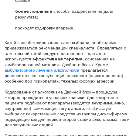
срывом;
способы воздействия не дали
более лояльные
результата;
проходят кодировку впервые.
Какой способ кодирования вы не выбрали, необходимо
придерживаться рекомендаций специалиста. Справляться с
алкогольной тягой следует постепенно – для этого
используется
, основанная на
эффективная терапия
комбинированной методике Двойного блока. Кроме
амбулаторного лечения алкоголизма
предлагается
дополнительная консультация психолога (психотерапевта),
особенно при психопатиях, тяжелых формах агрессии.
Кодирование от алкоголизма Двойной блок – процедура,
которая проводится в условиях клиники. Для конкретного
пациента подбирают препараты (вводятся внутримышечно,
внутривенно), снижающие тягу к алкоголю. Зачастую
выбирают лекарственные средства из группы дисульфирама,
подходящие как для первой-второй стадии алкоголизма, так и
для запущенных стадий.
Предполагается использование кодирования от алкоголизма