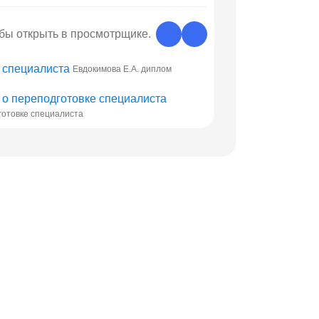
обы открыть в просмотрщике.
Евдокимова Е.А. диплом
готовке специалиста