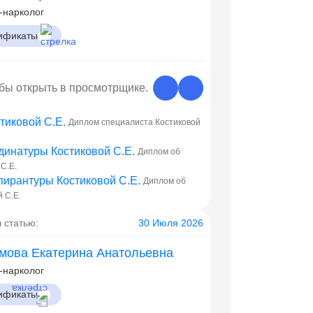
-нарколог
ификаты
обы открыть в просмотрщике.
Диплом специалиста Костиковой
Диплом об
С.Е.
Диплом об
 С.Е.
 статью:
30 Июля 2026
мова Екатерина Анатольевна
-нарколог
ификаты