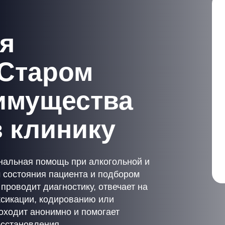
я
 Старом
имущества
 клинику
нальная помощь при алкогольной и
м состояния пациента и подбором
роводит диагностику, отвечает на
ксикации, кодированию или
оходит анонимно и помогает
осстановления.