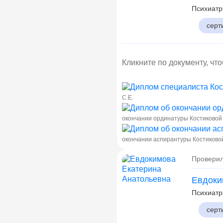
Психиатр
серт
Кликните по документу, чт
С.Е.
окончании ординатуры Костиковой 
окончании аспирантуры Костиковой
Проверил
Евдоки
Психиатр
серт