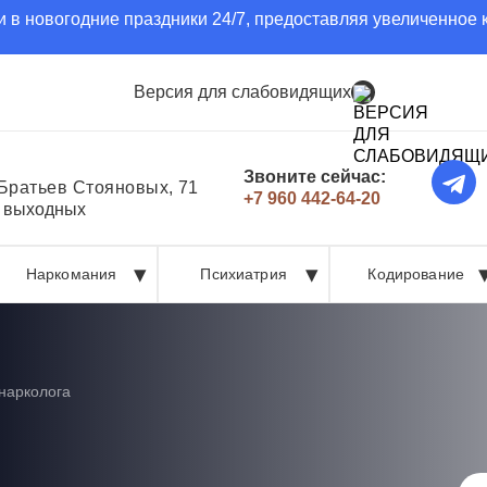
 в новогодние праздники 24/7, предоставляя увеличенное 
Версия для слабовидящих
Звоните сейчас:
 Братьев Стояновых, 71
+7 960 442-64-20
з выходных
Наркомания
Психиатрия
Кодирование
нарколога