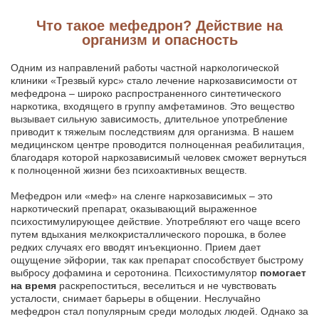
Что такое мефедрон? Действие на
организм и опасность
Одним из направлений работы частной наркологической
клиники «Трезвый курс» стало лечение наркозависимости от
мефедрона – широко распространенного синтетического
наркотика, входящего в группу амфетаминов. Это вещество
вызывает сильную зависимость, длительное употребление
приводит к тяжелым последствиям для организма. В нашем
медицинском центре проводится полноценная реабилитация,
благодаря которой наркозависимый человек сможет вернуться
к полноценной жизни без психоактивных веществ.
Мефедрон или «меф» на сленге наркозависимых – это
наркотический препарат, оказывающий выраженное
психостимулирующее действие. Употребляют его чаще всего
путем вдыхания мелкокристаллического порошка, в более
редких случаях его вводят инъекционно. Прием дает
ощущение эйфории, так как препарат способствует быстрому
выбросу дофамина и серотонина. Психостимулятор
помогает
на время
раскрепоститься, веселиться и не чувствовать
усталости, снимает барьеры в общении. Неслучайно
мефедрон стал популярным среди молодых людей. Однако за