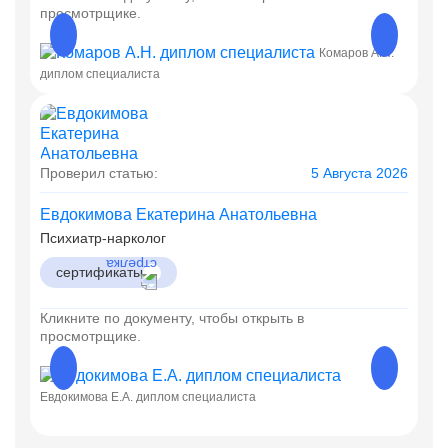
просмотрщике.
Комаров А.Н.
диплом специалиста
диплом
Проверил статью:
5 Августа 2026
Евдокимова Екатерина Анатольевна
Психиатр-нарколог
сертификаты
Кликните по документу, чтобы открыть в
просмотрщике.
Евдокимова Е.А. диплом специалиста
Евдоки