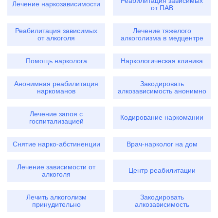
Реабилитация зависимых
Лечение наркозависимости
от ПАВ
Реабилитация зависимых
Лечение тяжелого
от алкоголя
алкоголизма в медцентре
Помощь нарколога
Наркологическая клиника
Анонимная реабилитация
Закодировать
наркоманов
алкозависимость анонимно
Лечение запоя с
Кодирование наркомании
госпитализацией
Снятие нарко-абстиненции
Врач-нарколог на дом
Лечение зависимости от
Центр реабилитации
алкоголя
Лечить алкоголизм
Закодировать
принудительно
алкозависимость