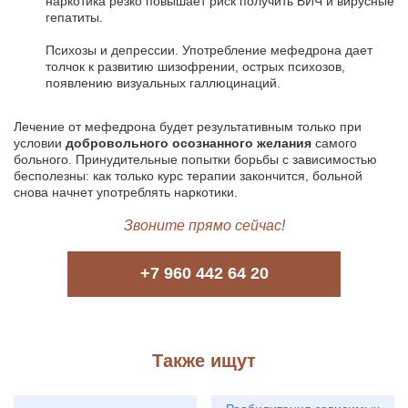
наркотика резко повышает риск получить ВИЧ и вирусные
гепатиты.
Психозы и депрессии. Употребление мефедрона дает
толчок к развитию шизофрении, острых психозов,
появлению визуальных галлюцинаций.
Лечение от мефедрона будет результативным только при
условии
добровольного осознанного желания
самого
больного. Принудительные попытки борьбы с зависимостью
бесполезны: как только курс терапии закончится, больной
снова начнет употреблять наркотики.
Звоните прямо сейчас!
+7 960 442 64 20
Также ищут