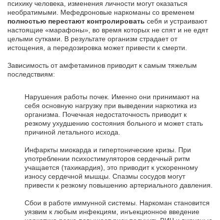
психику человека, изменения личности могут оказаться
необратимыми. Мефедроновые наркоманы со временем
полностью перестают контролировать
себя и устраивают
настоящие «марафоны», во время которых не спят и не едят
целыми сутками. В результате организм страдает от
истощения, а передозировка может привести к смерти.
Зависимость от амфетаминов приводит к самым тяжелым
последствиям:
Нарушения работы почек. Именно они принимают на
себя основную нагрузку при выведении наркотика из
организма. Почечная недостаточность приводит к
резкому ухудшению состояния больного и может стать
причиной летального исхода.
Инфаркты миокарда и гипертонические кризы. При
употреблении психостимуляторов сердечный ритм
учащается (тахикардия), это приводит к ускоренному
износу сердечной мышцы. Спазмы сосудов могут
привести к резкому повышению артериального давления.
Сбои в работе иммунной системы. Наркоман становится
уязвим к любым инфекциям, инъекционное введение