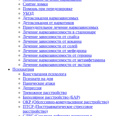
Снятие ломки
Помощь при передозировке
УБОД
Детоксикация наркозависимых
Детоксикация от наркотиков
Принудительное лечение наркозависимых
Лечение наркозависимости в стационаре
Лечение зависимости от спайса
Лечение зависимости от кокаина
Лечение зависимости от солей
Лечение зависимости от мефедрона
Лечение наркозависимости от героина
Лечение наркозависимости от метамфетамина
Лечение наркозависимости от экстази
Психиатрия
Консультация психолога
Психиатр на дом
Панические атаки
Депрессия
Тревожное расстройство
Биполярное расстройство (БАР)
ОКР (Обсессивно-компульсивное расстройство)
ПТСР (Посттравматическое стрессовое
расстройство)
СДВГ (Синдром дефицита внимания и