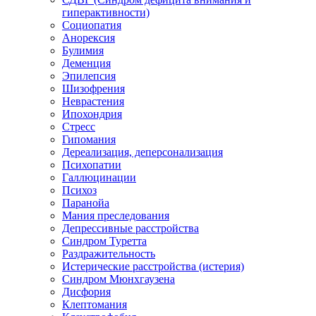
гиперактивности)
Социопатия
Анорексия
Булимия
Деменция
Эпилепсия
Шизофрения
Неврастения
Ипохондрия
Стресс
Гипомания
Дереализация, деперсонализация
Психопатии
Галлюцинации
Психоз
Паранойа
Мания преследования
Депрессивные расстройства
Синдром Туретта
Раздражительность
Истерические расстройства (истерия)
Синдром Мюнхгаузена
Дисфория
Клептомания