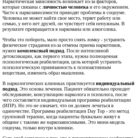
Наркотическая зависимость возникает из-за факторов,
которые связаны с
личностью человека
и его окружением.
Часто к наркозависимости приводят проблемы в социуме.
Человека не может найти свое место, теряет работу или
семью, у него нет друзей, он чувствует себя ненужным. В
результате превращается в наркомана или алкоголика.
Чтобы это побороть, мало просто снять ломку - устранить
физические страдания из-за отмены приема наркотиков,
нужен
комплексный подход
. После интенсивной
детоксикации, как первого этапа, нужна полноценная
психологическая реабилитация, цель которой устранить
психологическую привязанность к психоактивным
веществам, изменить образ мышления.
В наркологических клиниках практикуется
индивидуальный
подход
. Это основа лечения. Пациент обязательно проходит
обследование, консультацию нарколога и психолога, после
чего составляется индивидуальная программа реабилитации
(ИПР). Но это не означает, что он должен лечиться в
одиночестве. Программа реабилитации Day Top - это метод
групповой терапии, когда пациенты буквально живут в
общине с такими же наркозависимыми. Это мини-модель
социума, только внутри клиники.