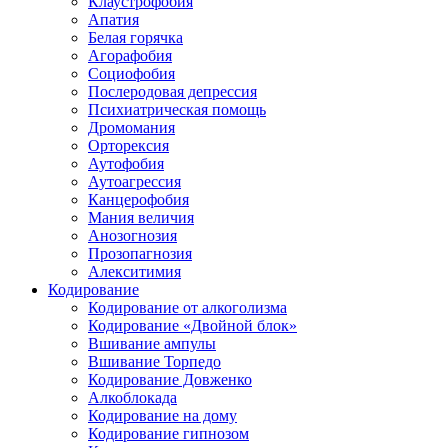
Клаустрофобия
Апатия
Белая горячка
Агорафобия
Социофобия
Послеродовая депрессия
Психиатрическая помощь
Дромомания
Орторексия
Аутофобия
Аутоагрессия
Канцерофобия
Мания величия
Анозогнозия
Прозопагнозия
Алекситимия
Кодирование
Кодирование от алкоголизма
Кодирование «Двойной блок»
Вшивание ампулы
Вшивание Торпедо
Кодирование Довженко
Алкоблокада
Кодирование на дому
Кодирование гипнозом