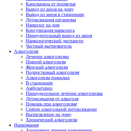
Капельница от похмелья
Вывод из запоя на дому
Вывод из запоя в стационаре
Детоксикация организма
Нарколог на дом
Консультация нарколога
Принудительный вывод из запоя
Наркологический диспансер
Частный вытрезвитель
Алкоголизм
Лечение алкоголизма
Пивной алкоголизм
Женский алкоголизм
Подростковый алкоголизм
Алкоголизм пожилых
В стационаре
Амбулаторно
Принудительное лечение алкоголизма
Детоксикация от алкоголя
Помощь при алкоголизме
Снятие алкогольной интоксикации
Вытрезвление на дому
Хронический алкоголизм
Наркомания
Анонимное лечение наркомании