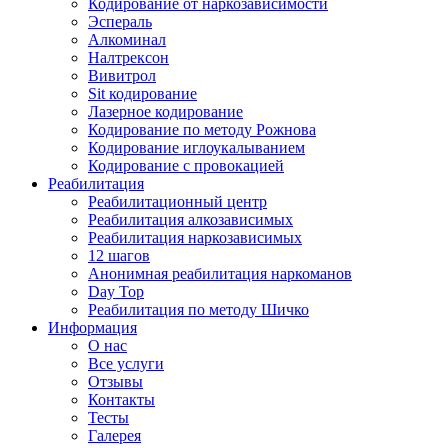
Кодирование от наркозависимости
Эспераль
Алкоминал
Налтрексон
Вивитрол
Sit кодирование
Лазерное кодирование
Кодирование по методу Рожнова
Кодирование иглоукалыванием
Кодирование с провокацией
Реабилитация
Реабилитационный центр
Реабилитация алкозависимых
Реабилитация наркозависимых
12 шагов
Анонимная реабилитация наркоманов
Day Top
Реабилитация по методу Шичко
Информация
О нас
Все услуги
Отзывы
Контакты
Тесты
Галерея