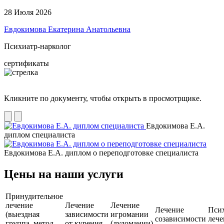
28 Июля 2026
Евдокимова Екатерина Анатольевна
Психиатр-нарколог
сертификаты
Кликните по документу, чтобы открыть в просмотрщике.
Евдокимова Е.А.
диплом специалиста
Евдокимова Е.А. диплом о переподготовке специалиста
Цены на наши услуги
Принудительное
лечение
Лечение
Лечение
Лечение
Псих
(выездная
зависимости
игромании
созависимости
лече
группа, метод
от курения
(лудомании)