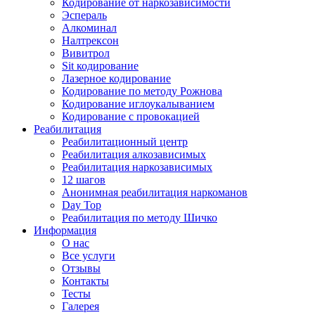
Кодирование от наркозависимости
Эспераль
Алкоминал
Налтрексон
Вивитрол
Sit кодирование
Лазерное кодирование
Кодирование по методу Рожнова
Кодирование иглоукалыванием
Кодирование с провокацией
Реабилитация
Реабилитационный центр
Реабилитация алкозависимых
Реабилитация наркозависимых
12 шагов
Анонимная реабилитация наркоманов
Day Top
Реабилитация по методу Шичко
Информация
О нас
Все услуги
Отзывы
Контакты
Тесты
Галерея