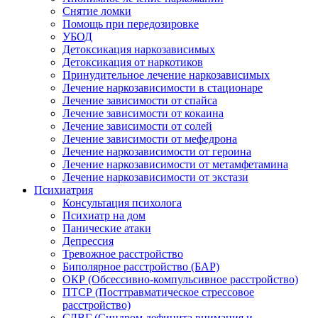
Снятие ломки
Помощь при передозировке
УБОД
Детоксикация наркозависимых
Детоксикация от наркотиков
Принудительное лечение наркозависимых
Лечение наркозависимости в стационаре
Лечение зависимости от спайса
Лечение зависимости от кокаина
Лечение зависимости от солей
Лечение зависимости от мефедрона
Лечение наркозависимости от героина
Лечение наркозависимости от метамфетамина
Лечение наркозависимости от экстази
Психиатрия
Консультация психолога
Психиатр на дом
Панические атаки
Депрессия
Тревожное расстройство
Биполярное расстройство (БАР)
ОКР (Обсессивно-компульсивное расстройство)
ПТСР (Посттравматическое стрессовое
расстройство)
СДВГ (Синдром дефицита внимания и