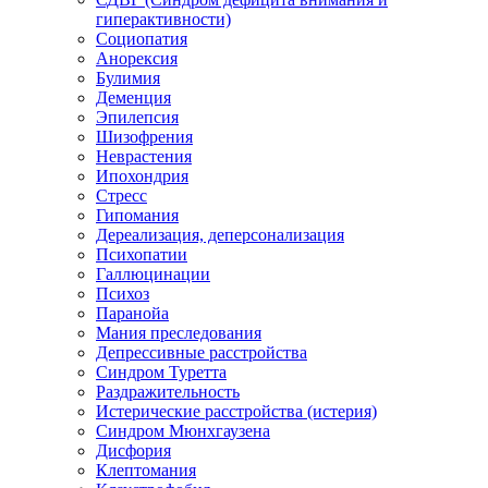
гиперактивности)
Социопатия
Анорексия
Булимия
Деменция
Эпилепсия
Шизофрения
Неврастения
Ипохондрия
Стресс
Гипомания
Дереализация, деперсонализация
Психопатии
Галлюцинации
Психоз
Паранойа
Мания преследования
Депрессивные расстройства
Синдром Туретта
Раздражительность
Истерические расстройства (истерия)
Синдром Мюнхгаузена
Дисфория
Клептомания