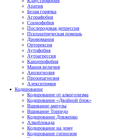
Клаустрофобия
Апатия
Белая горячка
Агорафобия
Социофобия
Послеродовая депрессия
Психиатрическая помощь
Дромомания
Орторексия
Аутофобия
Аутоагрессия
Канцерофобия
Мания величия
Анозогнозия
Прозопагнозия
Алекситимия
Кодирование
Кодирование от алкоголизма
Кодирование «Двойной блок»
Вшивание ампулы
Вшивание Торпедо
Кодирование Довженко
Алкоблокада
Кодирование на дому
Кодирование гипнозом