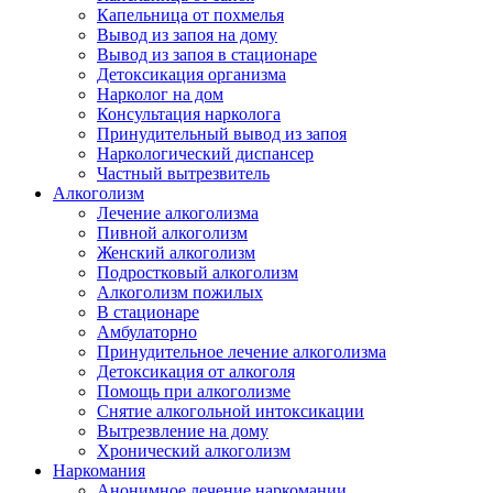
Капельница от похмелья
Вывод из запоя на дому
Вывод из запоя в стационаре
Детоксикация организма
Нарколог на дом
Консультация нарколога
Принудительный вывод из запоя
Наркологический диспансер
Частный вытрезвитель
Алкоголизм
Лечение алкоголизма
Пивной алкоголизм
Женский алкоголизм
Подростковый алкоголизм
Алкоголизм пожилых
В стационаре
Амбулаторно
Принудительное лечение алкоголизма
Детоксикация от алкоголя
Помощь при алкоголизме
Снятие алкогольной интоксикации
Вытрезвление на дому
Хронический алкоголизм
Наркомания
Анонимное лечение наркомании