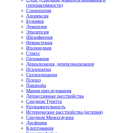
гиперактивности)
Социопатия
Анорексия
Булимия
Деменция
Эпилепсия
Шизофрения
Неврастения
Ипохондрия
Стресс
Гипомания
Дереализация, деперсонализация
Психопатии
Галлюцинации
Психоз
Паранойа
Мания преследования
Депрессивные расстройства
Синдром Туретта
Раздражительность
Истерические расстройства (истерия)
Синдром Мюнхгаузена
Дисфория
Клептомания