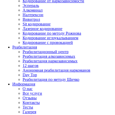
Кодирование от наркозависимости
Эспераль
Алкоминал
Налтрексон
Вивитрол
Sit кодирование
Лазерное кодирование
Кодирование по методу Рожнова
Кодирование иглоукалыванием
Кодирование с провокацией
Реабилитация
Реабилитационный центр
Реабилитация алкозависимых
Реабилитация наркозависимых
12 шагов
Анонимная реабилитация наркоманов
Day Top
Реабилитация по методу Шичко
Информация
О нас
Все услуги
Отзывы
Контакты
Тесты
Галерея