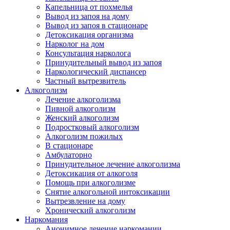
Капельница от похмелья
Вывод из запоя на дому
Вывод из запоя в стационаре
Детоксикация организма
Нарколог на дом
Консультация нарколога
Принудительный вывод из запоя
Наркологический диспансер
Частный вытрезвитель
Алкоголизм
Лечение алкоголизма
Пивной алкоголизм
Женский алкоголизм
Подростковый алкоголизм
Алкоголизм пожилых
В стационаре
Амбулаторно
Принудительное лечение алкоголизма
Детоксикация от алкоголя
Помощь при алкоголизме
Снятие алкогольной интоксикации
Вытрезвление на дому
Хронический алкоголизм
Наркомания
Анонимное лечение наркомании