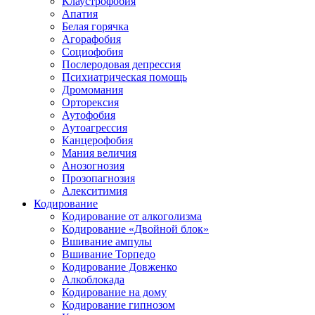
Клаустрофобия
Апатия
Белая горячка
Агорафобия
Социофобия
Послеродовая депрессия
Психиатрическая помощь
Дромомания
Орторексия
Аутофобия
Аутоагрессия
Канцерофобия
Мания величия
Анозогнозия
Прозопагнозия
Алекситимия
Кодирование
Кодирование от алкоголизма
Кодирование «Двойной блок»
Вшивание ампулы
Вшивание Торпедо
Кодирование Довженко
Алкоблокада
Кодирование на дому
Кодирование гипнозом