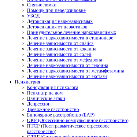
Снятие ломки
Помощь при передозировке
УБОД
Детоксикация наркозависимых
Детоксикация от наркотиков
Принудительное лечение наркозависимых
Лечение наркозависимости в стационаре
Лечение зависимости от спайса
Лечение зависимости от кокаина
Лечение зависимости от солей
Лечение зависимости от мефедрона
Лечение наркозависимости от героина
Лечение наркозависимости от метамфетамина
Лечение наркозависимости от экстази
Психиатрия
Консультация психолога
Психиатр на дом
Панические атаки
Депрессия
Тревожное расстройство
Биполярное расстройство (БАР)
ОКР (Обсессивно-компульсивное расстройство)
ПТСР (Посттравматическое стрессовое
расстройство)
СДВГ (Синдром дефицита внимания и