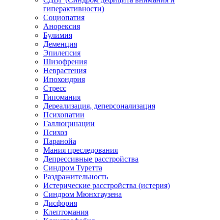
гиперактивности)
Социопатия
Анорексия
Булимия
Деменция
Эпилепсия
Шизофрения
Неврастения
Ипохондрия
Стресс
Гипомания
Дереализация, деперсонализация
Психопатии
Галлюцинации
Психоз
Паранойа
Мания преследования
Депрессивные расстройства
Синдром Туретта
Раздражительность
Истерические расстройства (истерия)
Синдром Мюнхгаузена
Дисфория
Клептомания