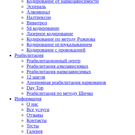
Кодирование от наркозависимости
Эспераль
Алкоминал
Налтрексон
Вивитрол
Sit кодирование
Лазерное кодирование
Кодирование по методу Рожнова
Кодирование иглоукалыванием
Кодирование с провокацией
Реабилитация
Реабилитационный центр
Реабилитация алкозависимых
Реабилитация наркозависимых
12 шагов
Анонимная реабилитация наркоманов
Day Top
Реабилитация по методу Шичко
Информация
О нас
Все услуги
Отзывы
Контакты
Тесты
Галерея