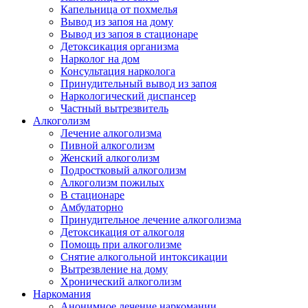
Капельница от похмелья
Вывод из запоя на дому
Вывод из запоя в стационаре
Детоксикация организма
Нарколог на дом
Консультация нарколога
Принудительный вывод из запоя
Наркологический диспансер
Частный вытрезвитель
Алкоголизм
Лечение алкоголизма
Пивной алкоголизм
Женский алкоголизм
Подростковый алкоголизм
Алкоголизм пожилых
В стационаре
Амбулаторно
Принудительное лечение алкоголизма
Детоксикация от алкоголя
Помощь при алкоголизме
Снятие алкогольной интоксикации
Вытрезвление на дому
Хронический алкоголизм
Наркомания
Анонимное лечение наркомании