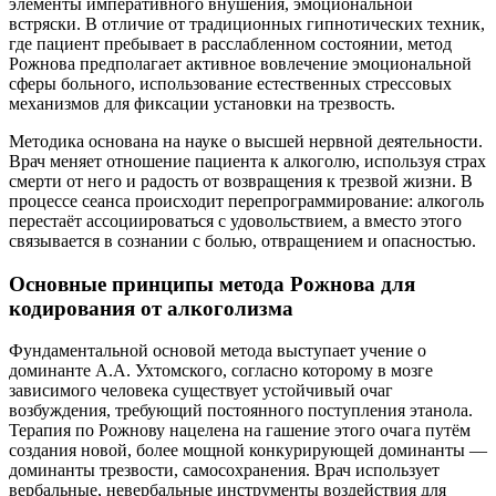
элементы императивного внушения, эмоциональной
встряски. В отличие от традиционных гипнотических техник,
где пациент пребывает в расслабленном состоянии, метод
Рожнова предполагает активное вовлечение эмоциональной
сферы больного, использование естественных стрессовых
механизмов для фиксации установки на трезвость.
Методика основана на науке о высшей нервной деятельности.
Врач меняет отношение пациента к алкоголю, используя страх
смерти от него и радость от возвращения к трезвой жизни. В
процессе сеанса происходит перепрограммирование: алкоголь
перестаёт ассоциироваться с удовольствием, а вместо этого
связывается в сознании с болью, отвращением и опасностью.
Основные принципы метода Рожнова для
кодирования от алкоголизма
Фундаментальной основой метода выступает учение о
доминанте А.А. Ухтомского, согласно которому в мозге
зависимого человека существует устойчивый очаг
возбуждения, требующий постоянного поступления этанола.
Терапия по Рожнову нацелена на гашение этого очага путём
создания новой, более мощной конкурирующей доминанты —
доминанты трезвости, самосохранения. Врач использует
вербальные, невербальные инструменты воздействия для