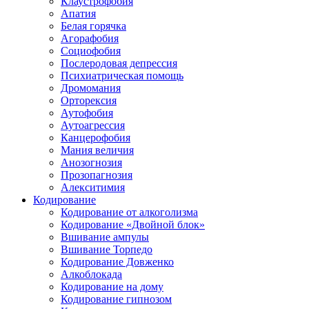
Клаустрофобия
Апатия
Белая горячка
Агорафобия
Социофобия
Послеродовая депрессия
Психиатрическая помощь
Дромомания
Орторексия
Аутофобия
Аутоагрессия
Канцерофобия
Мания величия
Анозогнозия
Прозопагнозия
Алекситимия
Кодирование
Кодирование от алкоголизма
Кодирование «Двойной блок»
Вшивание ампулы
Вшивание Торпедо
Кодирование Довженко
Алкоблокада
Кодирование на дому
Кодирование гипнозом