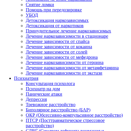
Снятие ломки
Помощь при передозировке
УБОД
Детоксикация наркозависимых
Детоксикация от наркотиков
Принудительное лечение наркозависимых
Лечение наркозависимости в стационаре
Лечение зависимости от спайса
Лечение зависимости от кокаина
Лечение зависимости от солей
Лечение зависимости от мефедрона
Лечение наркозависимости от героина
Лечение наркозависимости от метамфетамина
Лечение наркозависимости от экстази
Психиатрия
Консультация психолога
Психиатр на дом
Панические атаки
Депрессия
Тревожное расстройство
Биполярное расстройство (БАР)
ОКР (Обсессивно-компульсивное расстройство)
ПТСР (Посттравматическое стрессовое
расстройство)
СДВГ (Синдром дефицита внимания и