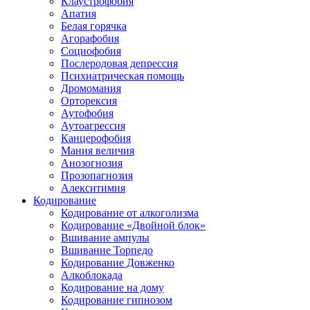
Клаустрофобия
Апатия
Белая горячка
Агорафобия
Социофобия
Послеродовая депрессия
Психиатрическая помощь
Дромомания
Орторексия
Аутофобия
Аутоагрессия
Канцерофобия
Мания величия
Анозогнозия
Прозопагнозия
Алекситимия
Кодирование
Кодирование от алкоголизма
Кодирование «Двойной блок»
Вшивание ампулы
Вшивание Торпедо
Кодирование Довженко
Алкоблокада
Кодирование на дому
Кодирование гипнозом