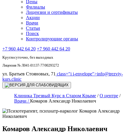
Цены
Филиалы
Лицензии и сертификаты
Акции
Врачи
Статьи
Поиск
Контролирующие органы
+7 960 442 64 20
+7 960 442 64 20
Круглосуточно, без выходных
Лицензия № Л041-01137-77/00293272
ул. Братьев Стояновых, 71
class="i i-envelope">
info@trezviy-
kurs.clinic
Клиника Трезвый Курс в Старом Крыме
/
О центре
/
Врачи /
Комаров Александр Николаевич
Комаров Александр Николаевич