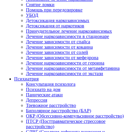
Снятие ломки
Помощь при передозировке
УБОД
Детоксикация наркозависимых
Детоксикация от наркотиков
Принудительное лечение наркозависимых
Лечение наркозависимости в стационаре
Лечение зависимости от спайса
Лечение зависимости от кокаина
Лечение зависимости от солей
Лечение зависимости от мефедрона
Лечение наркозависимости от героина
Лечение наркозависимости от метамфетамина
Лечение наркозависимости от экстази
Психиатрия
Консультация психолога
Психиатр на дом
Панические атаки
Депрессия
Тревожное расстройство
Биполярное расстройство (БАР)
ОКР (Обсессивно-компульсивное расстройство)
ПТСР (Посттравматическое стрессовое
расстройство)
СДВГ (Синдром дефицита внимания и