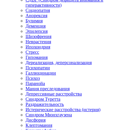
гиперактивности)
Социопатия
Анорексия
Булимия
Деменция
Эпилепсия
Шизофрения
Неврастения
Ипохондрия
Стресс
Гипомания
Дереализация, деперсонализация
Психопатии
Галлюцинации
Психоз
Паранойа
Мания преследования
Депрессивные расстройства
Синдром Туретта
Раздражительность
Истерические расстройства (истерия)
Синдром Мюнхгаузена
Дисфория
Клептомания