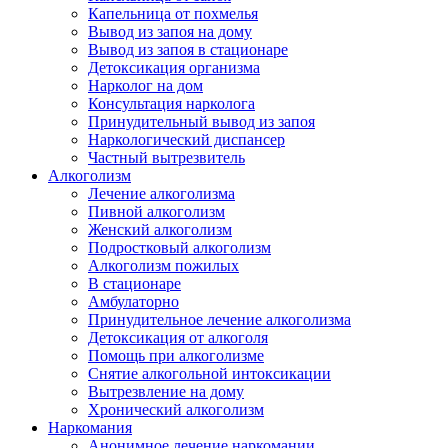
Капельница от похмелья
Вывод из запоя на дому
Вывод из запоя в стационаре
Детоксикация организма
Нарколог на дом
Консультация нарколога
Принудительный вывод из запоя
Наркологический диспансер
Частный вытрезвитель
Алкоголизм
Лечение алкоголизма
Пивной алкоголизм
Женский алкоголизм
Подростковый алкоголизм
Алкоголизм пожилых
В стационаре
Амбулаторно
Принудительное лечение алкоголизма
Детоксикация от алкоголя
Помощь при алкоголизме
Снятие алкогольной интоксикации
Вытрезвление на дому
Хронический алкоголизм
Наркомания
Анонимное лечение наркомании