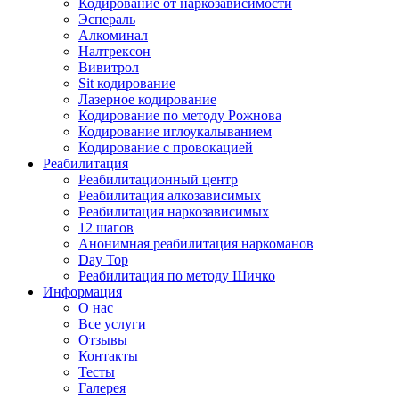
Кодирование от наркозависимости
Эспераль
Алкоминал
Налтрексон
Вивитрол
Sit кодирование
Лазерное кодирование
Кодирование по методу Рожнова
Кодирование иглоукалыванием
Кодирование с провокацией
Реабилитация
Реабилитационный центр
Реабилитация алкозависимых
Реабилитация наркозависимых
12 шагов
Анонимная реабилитация наркоманов
Day Top
Реабилитация по методу Шичко
Информация
О нас
Все услуги
Отзывы
Контакты
Тесты
Галерея