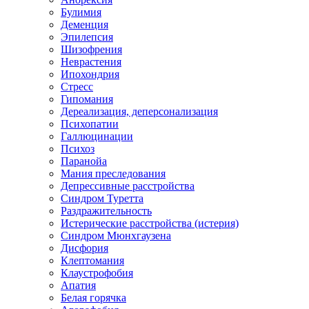
Булимия
Деменция
Эпилепсия
Шизофрения
Неврастения
Ипохондрия
Стресс
Гипомания
Дереализация, деперсонализация
Психопатии
Галлюцинации
Психоз
Паранойа
Мания преследования
Депрессивные расстройства
Синдром Туретта
Раздражительность
Истерические расстройства (истерия)
Синдром Мюнхгаузена
Дисфория
Клептомания
Клаустрофобия
Апатия
Белая горячка