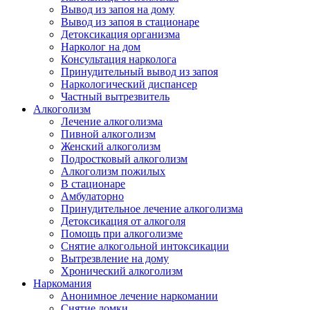
Вывод из запоя на дому
Вывод из запоя в стационаре
Детоксикация организма
Нарколог на дом
Консультация нарколога
Принудительный вывод из запоя
Наркологический диспансер
Частный вытрезвитель
Алкоголизм
Лечение алкоголизма
Пивной алкоголизм
Женский алкоголизм
Подростковый алкоголизм
Алкоголизм пожилых
В стационаре
Амбулаторно
Принудительное лечение алкоголизма
Детоксикация от алкоголя
Помощь при алкоголизме
Снятие алкогольной интоксикации
Вытрезвление на дому
Хронический алкоголизм
Наркомания
Анонимное лечение наркомании
Снятие ломки