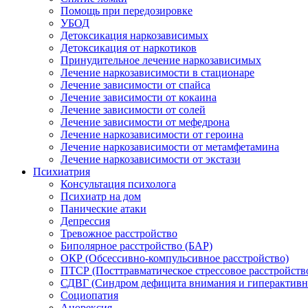
Помощь при передозировке
УБОД
Детоксикация наркозависимых
Детоксикация от наркотиков
Принудительное лечение наркозависимых
Лечение наркозависимости в стационаре
Лечение зависимости от спайса
Лечение зависимости от кокаина
Лечение зависимости от солей
Лечение зависимости от мефедрона
Лечение наркозависимости от героина
Лечение наркозависимости от метамфетамина
Лечение наркозависимости от экстази
Психиатрия
Консультация психолога
Психиатр на дом
Панические атаки
Депрессия
Тревожное расстройство
Биполярное расстройство (БАР)
ОКР (Обсессивно-компульсивное расстройство)
ПТСР (Посттравматическое стрессовое расстройств
СДВГ (Синдром дефицита внимания и гиперактивн
Социопатия
Анорексия