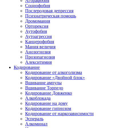
Агорафобия
Социофобия
Послеродовая депрессия
Психиатрическая помощь
Дромомания
Орторексия
Аутофобия
Аутоагрессия
Канцерофобия
Мания величия
Анозогнозия
Прозопагнозия
Алекситимия
Кодирование
Кодирование от алкоголизма
Кодирование «Двойной блок»
Вшивание ампулы
Вшивание Торпедо
Кодирование Довженко
Алкоблокада
Кодирование на дому
Кодирование гипнозом
Кодирование от наркозависимости
Эспераль
Алкоминал