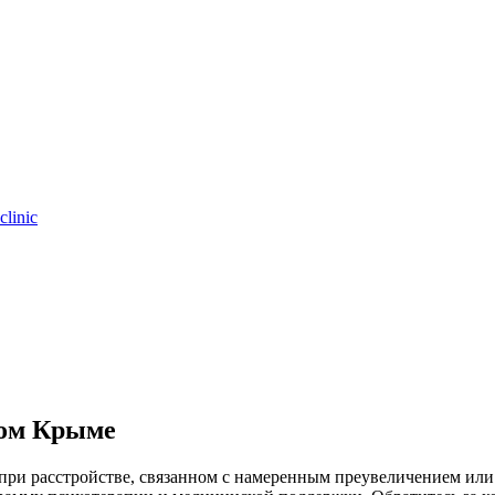
clinic
ром Крыме
ри расстройстве, связанном с намеренным преувеличением или