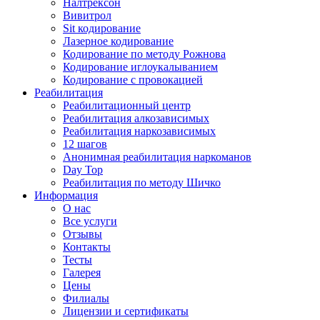
Налтрексон
Вивитрол
Sit кодирование
Лазерное кодирование
Кодирование по методу Рожнова
Кодирование иглоукалыванием
Кодирование с провокацией
Реабилитация
Реабилитационный центр
Реабилитация алкозависимых
Реабилитация наркозависимых
12 шагов
Анонимная реабилитация наркоманов
Day Top
Реабилитация по методу Шичко
Информация
О нас
Все услуги
Отзывы
Контакты
Тесты
Галерея
Цены
Филиалы
Лицензии и сертификаты