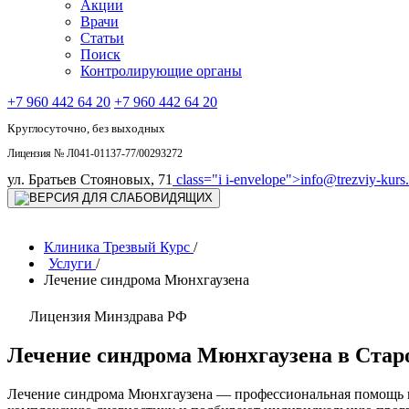
Акции
Врачи
Статьи
Поиск
Контролирующие органы
+7 960 442 64 20
+7 960 442 64 20
Круглосуточно, без выходных
Лицензия № Л041-01137-77/00293272
ул. Братьев Стояновых, 71
class="i i-envelope">
info@trezviy-kurs.
Клиника Трезвый Курс
/
Услуги
/
Лечение синдрома Мюнхгаузена
Лицензия Минздрава РФ
Лечение синдрома Мюнхгаузена в Ста
Лечение синдрома Мюнхгаузена — профессиональная помощь п