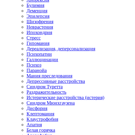
Булимия
Деменция
Эпилепсия
Шизофрения
Неврастения
Ипохондрия
Стресс
Гипомания
Дереализация, деперсонализация
Психопатии
Галлюцинации
Психоз
Паранойа
Мания преследования
Депрессивные расстройства
Синдром Туретта
Раздражительность
Истерические расстройства (истерия)
Синдром Мюнхгаузена
Дисфория
Клептомания
Клаустрофобия
Апатия
Белая горячка