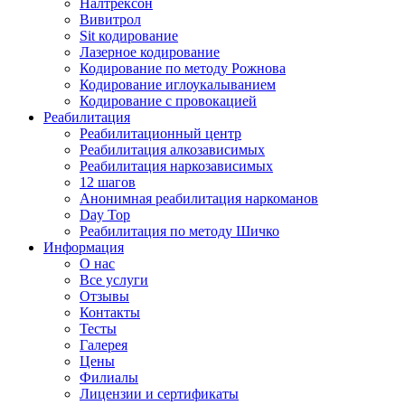
Налтрексон
Вивитрол
Sit кодирование
Лазерное кодирование
Кодирование по методу Рожнова
Кодирование иглоукалыванием
Кодирование с провокацией
Реабилитация
Реабилитационный центр
Реабилитация алкозависимых
Реабилитация наркозависимых
12 шагов
Анонимная реабилитация наркоманов
Day Top
Реабилитация по методу Шичко
Информация
О нас
Все услуги
Отзывы
Контакты
Тесты
Галерея
Цены
Филиалы
Лицензии и сертификаты