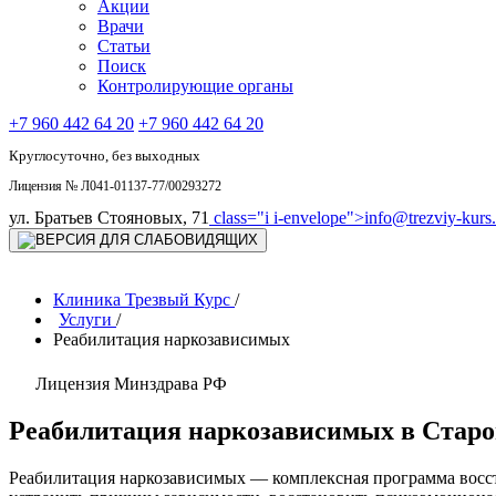
Акции
Врачи
Статьи
Поиск
Контролирующие органы
+7 960 442 64 20
+7 960 442 64 20
Круглосуточно, без выходных
Лицензия № Л041-01137-77/00293272
ул. Братьев Стояновых, 71
class="i i-envelope">
info@trezviy-kurs.
Клиника Трезвый Курс
/
Услуги
/
Реабилитация наркозависимых
Лицензия Минздрава РФ
Реабилитация наркозависимых в Старо
Реабилитация наркозависимых — комплексная программа восст