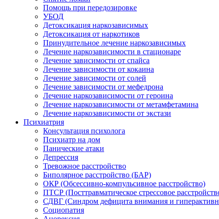
Помощь при передозировке
УБОД
Детоксикация наркозависимых
Детоксикация от наркотиков
Принудительное лечение наркозависимых
Лечение наркозависимости в стационаре
Лечение зависимости от спайса
Лечение зависимости от кокаина
Лечение зависимости от солей
Лечение зависимости от мефедрона
Лечение наркозависимости от героина
Лечение наркозависимости от метамфетамина
Лечение наркозависимости от экстази
Психиатрия
Консультация психолога
Психиатр на дом
Панические атаки
Депрессия
Тревожное расстройство
Биполярное расстройство (БАР)
ОКР (Обсессивно-компульсивное расстройство)
ПТСР (Посттравматическое стрессовое расстройств
СДВГ (Синдром дефицита внимания и гиперактивн
Социопатия
Анорексия