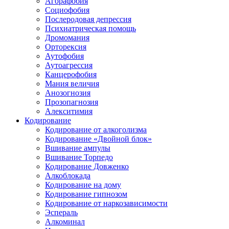
Агорафобия
Социофобия
Послеродовая депрессия
Психиатрическая помощь
Дромомания
Орторексия
Аутофобия
Аутоагрессия
Канцерофобия
Мания величия
Анозогнозия
Прозопагнозия
Алекситимия
Кодирование
Кодирование от алкоголизма
Кодирование «Двойной блок»
Вшивание ампулы
Вшивание Торпедо
Кодирование Довженко
Алкоблокада
Кодирование на дому
Кодирование гипнозом
Кодирование от наркозависимости
Эспераль
Алкоминал