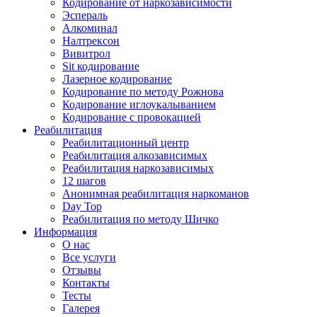
Кодирование от наркозависимости
Эспераль
Алкоминал
Налтрексон
Вивитрол
Sit кодирование
Лазерное кодирование
Кодирование по методу Рожнова
Кодирование иглоукалыванием
Кодирование с провокацией
Реабилитация
Реабилитационный центр
Реабилитация алкозависимых
Реабилитация наркозависимых
12 шагов
Анонимная реабилитация наркоманов
Day Top
Реабилитация по методу Шичко
Информация
О нас
Все услуги
Отзывы
Контакты
Тесты
Галерея