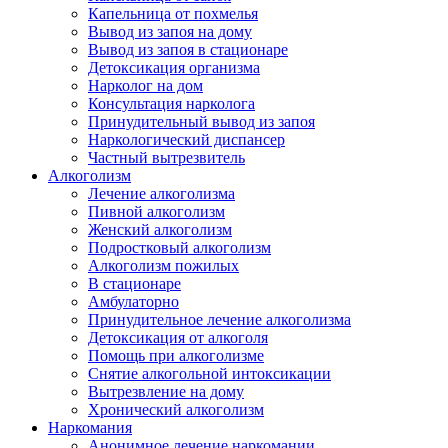
Капельница от похмелья
Вывод из запоя на дому
Вывод из запоя в стационаре
Детоксикация организма
Нарколог на дом
Консультация нарколога
Принудительный вывод из запоя
Наркологический диспансер
Частный вытрезвитель
Алкоголизм
Лечение алкоголизма
Пивной алкоголизм
Женский алкоголизм
Подростковый алкоголизм
Алкоголизм пожилых
В стационаре
Амбулаторно
Принудительное лечение алкоголизма
Детоксикация от алкоголя
Помощь при алкоголизме
Снятие алкогольной интоксикации
Вытрезвление на дому
Хронический алкоголизм
Наркомания
Анонимное лечение наркомании