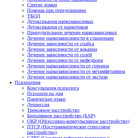
Снятие ломки
Помощь при передозировке
УБОД
Детоксикация наркозависимых
Детоксикация от наркотиков
Принудительное лечение наркозависимых
Лечение наркозависимости в стационаре
Лечение зависимости от спайса
Лечение зависимости от кокаина
Лечение зависимости от солей
Лечение зависимости от мефедрона
Лечение наркозависимости от героина
Лечение наркозависимости от метамфетамина
Лечение наркозависимости от экстази
Психиатрия
Консультация психолога
Психиатр на дом
Панические атаки
Депрессия
Тревожное расстройство
Биполярное расстройство (БАР)
ОКР (Обсессивно-компульсивное расстройство)
ПТСР (Посттравматическое стрессовое
расстройство)
СДВГ (Синдром дефицита внимания и