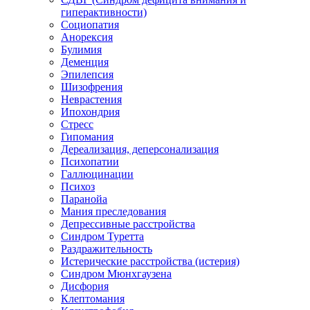
гиперактивности)
Социопатия
Анорексия
Булимия
Деменция
Эпилепсия
Шизофрения
Неврастения
Ипохондрия
Стресс
Гипомания
Дереализация, деперсонализация
Психопатии
Галлюцинации
Психоз
Паранойа
Мания преследования
Депрессивные расстройства
Синдром Туретта
Раздражительность
Истерические расстройства (истерия)
Синдром Мюнхгаузена
Дисфория
Клептомания