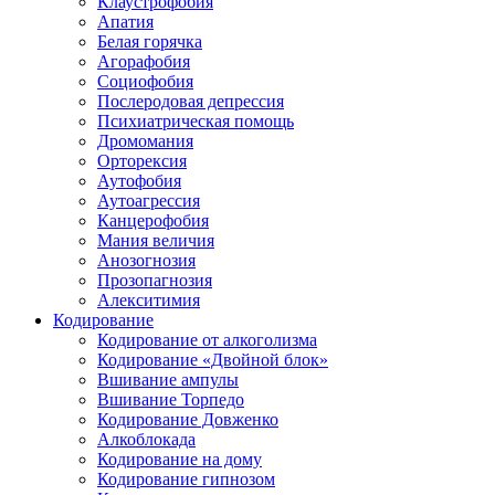
Клаустрофобия
Апатия
Белая горячка
Агорафобия
Социофобия
Послеродовая депрессия
Психиатрическая помощь
Дромомания
Орторексия
Аутофобия
Аутоагрессия
Канцерофобия
Мания величия
Анозогнозия
Прозопагнозия
Алекситимия
Кодирование
Кодирование от алкоголизма
Кодирование «Двойной блок»
Вшивание ампулы
Вшивание Торпедо
Кодирование Довженко
Алкоблокада
Кодирование на дому
Кодирование гипнозом