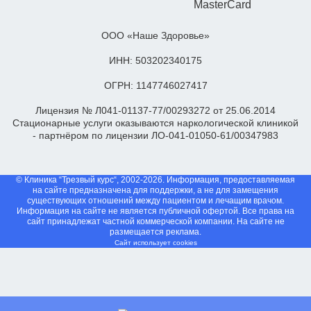
ООО «Наше Здоровье»
ИНН: 503202340175
ОГРН: 1147746027417
Лицензия № Л041-01137-77/00293272 от 25.06.2014
Стационарные услуги оказываются наркологической клиникой
- партнёром по лицензии ЛО-041-01050-61/00347983
© Клиника “Трезвый курс“, 2002-2026. Информация, предоставляемая
на сайте предназначена для поддержки, а не для замещения
существующих отношений между пациентом и лечащим врачом.
Информация на сайте не является публичной офертой. Все права на
сайт принадлежат частной коммерческой компании. На сайте не
размещается реклама.
Сайт использует cookies