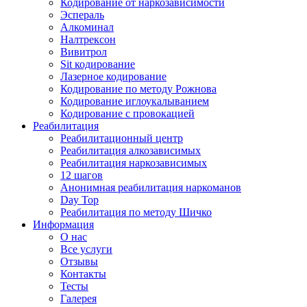
Кодирование от наркозависимости
Эспераль
Алкоминал
Налтрексон
Вивитрол
Sit кодирование
Лазерное кодирование
Кодирование по методу Рожнова
Кодирование иглоукалыванием
Кодирование с провокацией
Реабилитация
Реабилитационный центр
Реабилитация алкозависимых
Реабилитация наркозависимых
12 шагов
Анонимная реабилитация наркоманов
Day Top
Реабилитация по методу Шичко
Информация
О нас
Все услуги
Отзывы
Контакты
Тесты
Галерея