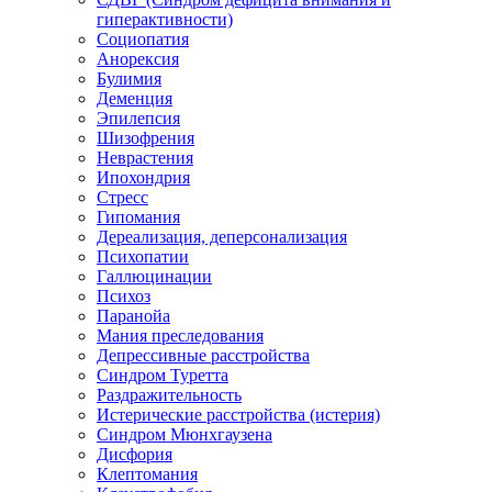
гиперактивности)
Социопатия
Анорексия
Булимия
Деменция
Эпилепсия
Шизофрения
Неврастения
Ипохондрия
Стресс
Гипомания
Дереализация, деперсонализация
Психопатии
Галлюцинации
Психоз
Паранойа
Мания преследования
Депрессивные расстройства
Синдром Туретта
Раздражительность
Истерические расстройства (истерия)
Синдром Мюнхгаузена
Дисфория
Клептомания