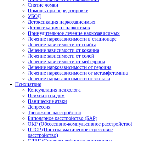
Снятие ломки
Помощь при передозировке
УБОД
Детоксикация наркозависимых
Детоксикация от наркотиков
Принудительное лечение наркозависимых
Лечение наркозависимости в стационаре
Лечение зависимости от спайса
Лечение зависимости от кокаина
Лечение зависимости от солей
Лечение зависимости от мефедрона
Лечение наркозависимости от героина
Лечение наркозависимости от метамфетамина
Лечение наркозависимости от экстази
Психиатрия
Консультация психолога
Психиатр на дом
Панические атаки
Депрессия
Тревожное расстройство
Биполярное расстройство (БАР)
ОКР (Обсессивно-компульсивное расстройство)
ПТСР (Посттравматическое стрессовое
расстройство)
СДВГ (Синдром дефицита внимания и