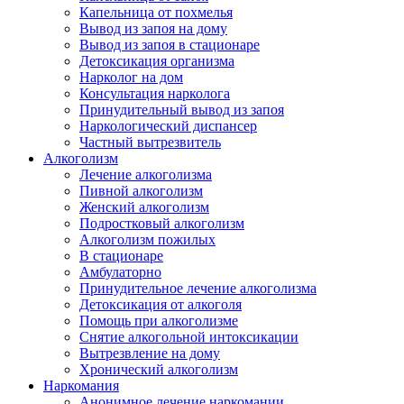
Капельница от похмелья
Вывод из запоя на дому
Вывод из запоя в стационаре
Детоксикация организма
Нарколог на дом
Консультация нарколога
Принудительный вывод из запоя
Наркологический диспансер
Частный вытрезвитель
Алкоголизм
Лечение алкоголизма
Пивной алкоголизм
Женский алкоголизм
Подростковый алкоголизм
Алкоголизм пожилых
В стационаре
Амбулаторно
Принудительное лечение алкоголизма
Детоксикация от алкоголя
Помощь при алкоголизме
Снятие алкогольной интоксикации
Вытрезвление на дому
Хронический алкоголизм
Наркомания
Анонимное лечение наркомании