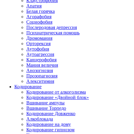
Клаустрофобия
Апатия
Белая горячка
Агорафобия
Социофобия
Послеродовая депрессия
Психиатрическая помощь
Дромомания
Орторексия
Аутофобия
Аутоагрессия
Канцерофобия
Мания величия
Анозогнозия
Прозопагнозия
Алекситимия
Кодирование
Кодирование от алкоголизма
Кодирование «Двойной блок»
Вшивание ампулы
Вшивание Торпедо
Кодирование Довженко
Алкоблокада
Кодирование на дому
Кодирование гипнозом