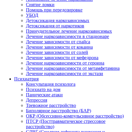
Снятие ломки
Помощь при передозировке
УБОД
Детоксикация наркозависимых
Детоксикация от наркотиков
Принудительное лечение наркозависимых
Лечение наркозависимости в стационаре
Лечение зависимости от спайса
Лечение зависимости от кокаина
Лечение зависимости от солей
Лечение зависимости от мефедрона
Лечение наркозависимости от героина
Лечение наркозависимости от метамфетамина
Лечение наркозависимости от экстази
Психиатрия
Консультация психолога
Психиатр на дом
Панические атаки
Депрессия
Тревожное расстройство
Биполярное расстройство (БАР)
ОКР (Обсессивно-компульсивное расстройство)
ПТСР (Посттравматическое стрессовое
расстройство)
СДВГ (Синдром дефицита внимания и