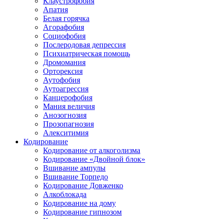
Клаустрофобия
Апатия
Белая горячка
Агорафобия
Социофобия
Послеродовая депрессия
Психиатрическая помощь
Дромомания
Орторексия
Аутофобия
Аутоагрессия
Канцерофобия
Мания величия
Анозогнозия
Прозопагнозия
Алекситимия
Кодирование
Кодирование от алкоголизма
Кодирование «Двойной блок»
Вшивание ампулы
Вшивание Торпедо
Кодирование Довженко
Алкоблокада
Кодирование на дому
Кодирование гипнозом