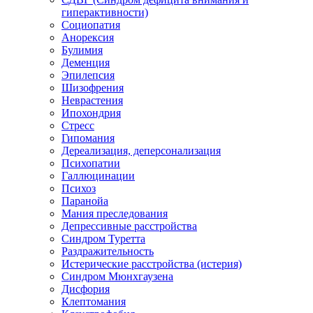
гиперактивности)
Социопатия
Анорексия
Булимия
Деменция
Эпилепсия
Шизофрения
Неврастения
Ипохондрия
Стресс
Гипомания
Дереализация, деперсонализация
Психопатии
Галлюцинации
Психоз
Паранойа
Мания преследования
Депрессивные расстройства
Синдром Туретта
Раздражительность
Истерические расстройства (истерия)
Синдром Мюнхгаузена
Дисфория
Клептомания