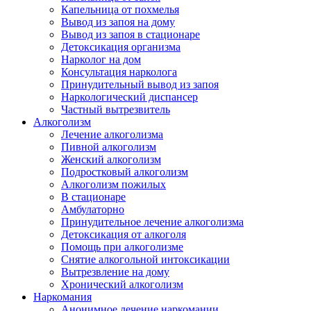
Капельница от похмелья
Вывод из запоя на дому
Вывод из запоя в стационаре
Детоксикация организма
Нарколог на дом
Консультация нарколога
Принудительный вывод из запоя
Наркологический диспансер
Частный вытрезвитель
Алкоголизм
Лечение алкоголизма
Пивной алкоголизм
Женский алкоголизм
Подростковый алкоголизм
Алкоголизм пожилых
В стационаре
Амбулаторно
Принудительное лечение алкоголизма
Детоксикация от алкоголя
Помощь при алкоголизме
Снятие алкогольной интоксикации
Вытрезвление на дому
Хронический алкоголизм
Наркомания
Анонимное лечение наркомании