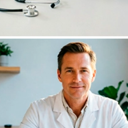
Бесплатное обследование перед
кодированием!
При оплате наличными полной стоимости первичного
выезда —
бесплатное КТГ (кардиотокография) или
ЭКГ
перед кодированием в подарок.
Оставить заявку