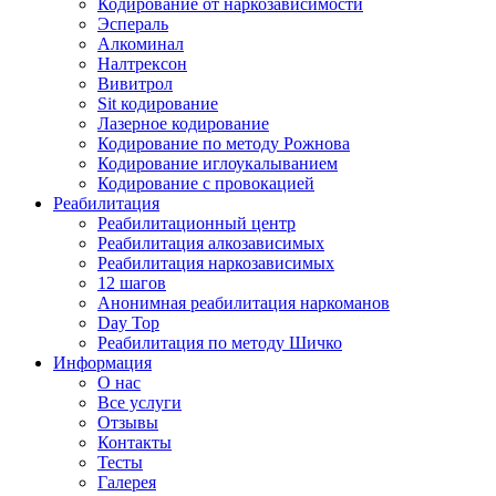
Кодирование от наркозависимости
Эспераль
Алкоминал
Налтрексон
Вивитрол
Sit кодирование
Лазерное кодирование
Кодирование по методу Рожнова
Кодирование иглоукалыванием
Кодирование с провокацией
Реабилитация
Реабилитационный центр
Реабилитация алкозависимых
Реабилитация наркозависимых
12 шагов
Анонимная реабилитация наркоманов
Day Top
Реабилитация по методу Шичко
Информация
О нас
Все услуги
Отзывы
Контакты
Тесты
Галерея