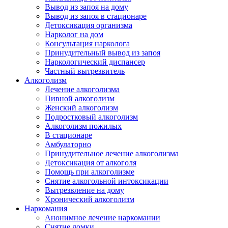
Вывод из запоя на дому
Вывод из запоя в стационаре
Детоксикация организма
Нарколог на дом
Консультация нарколога
Принудительный вывод из запоя
Наркологический диспансер
Частный вытрезвитель
Алкоголизм
Лечение алкоголизма
Пивной алкоголизм
Женский алкоголизм
Подростковый алкоголизм
Алкоголизм пожилых
В стационаре
Амбулаторно
Принудительное лечение алкоголизма
Детоксикация от алкоголя
Помощь при алкоголизме
Снятие алкогольной интоксикации
Вытрезвление на дому
Хронический алкоголизм
Наркомания
Анонимное лечение наркомании
Снятие ломки