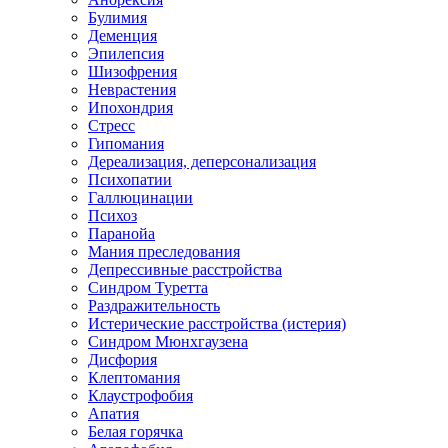
Булимия
Деменция
Эпилепсия
Шизофрения
Неврастения
Ипохондрия
Стресс
Гипомания
Дереализация, деперсонализация
Психопатии
Галлюцинации
Психоз
Паранойа
Мания преследования
Депрессивные расстройства
Синдром Туретта
Раздражительность
Истерические расстройства (истерия)
Синдром Мюнхгаузена
Дисфория
Клептомания
Клаустрофобия
Апатия
Белая горячка