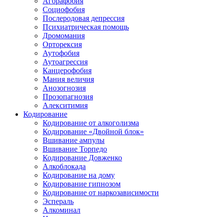
Агорафобия
Социофобия
Послеродовая депрессия
Психиатрическая помощь
Дромомания
Орторексия
Аутофобия
Аутоагрессия
Канцерофобия
Мания величия
Анозогнозия
Прозопагнозия
Алекситимия
Кодирование
Кодирование от алкоголизма
Кодирование «Двойной блок»
Вшивание ампулы
Вшивание Торпедо
Кодирование Довженко
Алкоблокада
Кодирование на дому
Кодирование гипнозом
Кодирование от наркозависимости
Эспераль
Алкоминал