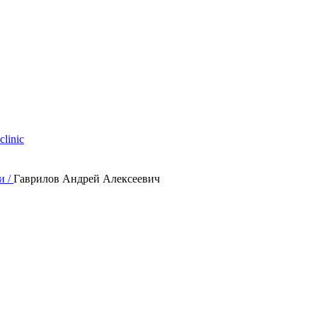
clinic
и /
Гаврилов Андрей Алексеевич