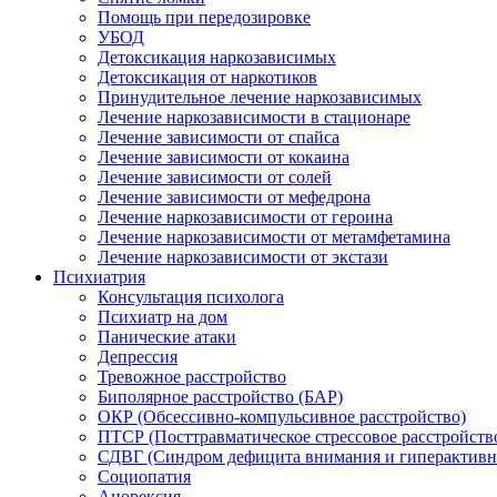
Помощь при передозировке
УБОД
Детоксикация наркозависимых
Детоксикация от наркотиков
Принудительное лечение наркозависимых
Лечение наркозависимости в стационаре
Лечение зависимости от спайса
Лечение зависимости от кокаина
Лечение зависимости от солей
Лечение зависимости от мефедрона
Лечение наркозависимости от героина
Лечение наркозависимости от метамфетамина
Лечение наркозависимости от экстази
Психиатрия
Консультация психолога
Психиатр на дом
Панические атаки
Депрессия
Тревожное расстройство
Биполярное расстройство (БАР)
ОКР (Обсессивно-компульсивное расстройство)
ПТСР (Посттравматическое стрессовое расстройств
СДВГ (Синдром дефицита внимания и гиперактивн
Социопатия
Анорексия