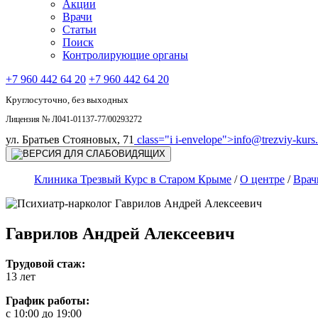
Акции
Врачи
Статьи
Поиск
Контролирующие органы
+7 960 442 64 20
+7 960 442 64 20
Круглосуточно, без выходных
Лицензия № Л041-01137-77/00293272
ул. Братьев Стояновых, 71
class="i i-envelope">
info@trezviy-kurs.
Клиника Трезвый Курс в Старом Крыме
/
О центре
/
Врач
Гаврилов Андрей Алексеевич
Трудовой стаж:
13 лет
График работы:
с 10:00 до 19:00