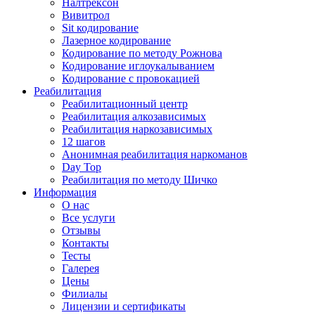
Налтрексон
Вивитрол
Sit кодирование
Лазерное кодирование
Кодирование по методу Рожнова
Кодирование иглоукалыванием
Кодирование с провокацией
Реабилитация
Реабилитационный центр
Реабилитация алкозависимых
Реабилитация наркозависимых
12 шагов
Анонимная реабилитация наркоманов
Day Top
Реабилитация по методу Шичко
Информация
О нас
Все услуги
Отзывы
Контакты
Тесты
Галерея
Цены
Филиалы
Лицензии и сертификаты