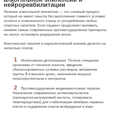
нейрореабилитации
Лечение алкогольной эпилепсии — это сложный процесс,
который не имеет смысла без выполнения главного условия:
полного и пожизненного отказа от употребления любых
спиртных напитков. Если пациент продолжает выпивать,
никакие самые современные противосудорожные препараты
не смогут остановить разрушение мозга.
Комплексная терапия в наркологической клинике делится на
несколько этапов:
Интенсивная детоксикация. Полное очищение
организма от токсинов этанола, введение
сбалансированных солевых растворов, витаминов
группы B в высоких дозах, назначение мощных
гепатопротекторов и ноотропов.
Противосудорожная медикаментозная терапия.
Назначение современных антиконвульсантов
(препаратов вальпроевой кислоты, топирамата,
леветирацетама) для стабилизации мембран нервных
клеток и подавления очагов возбуждения в коре.