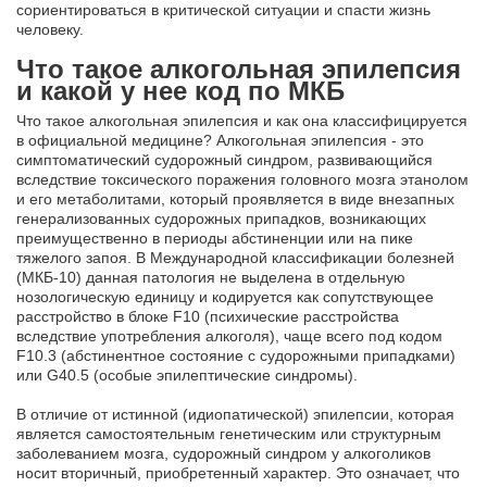
сориентироваться в критической ситуации и спасти жизнь
человеку.
Что такое алкогольная эпилепсия
и какой у нее код по МКБ
Что такое алкогольная эпилепсия и как она классифицируется
в официальной медицине? Алкогольная эпилепсия - это
симптоматический судорожный синдром, развивающийся
вследствие токсического поражения головного мозга этанолом
и его метаболитами, который проявляется в виде внезапных
генерализованных судорожных припадков, возникающих
преимущественно в периоды абстиненции или на пике
тяжелого запоя. В Международной классификации болезней
(МКБ-10) данная патология не выделена в отдельную
нозологическую единицу и кодируется как сопутствующее
расстройство в блоке F10 (психические расстройства
вследствие употребления алкоголя), чаще всего под кодом
F10.3 (абстинентное состояние с судорожными припадками)
или G40.5 (особые эпилептические синдромы).
В отличие от истинной (идиопатической) эпилепсии, которая
является самостоятельным генетическим или структурным
заболеванием мозга, судорожный синдром у алкоголиков
носит вторичный, приобретенный характер. Это означает, что