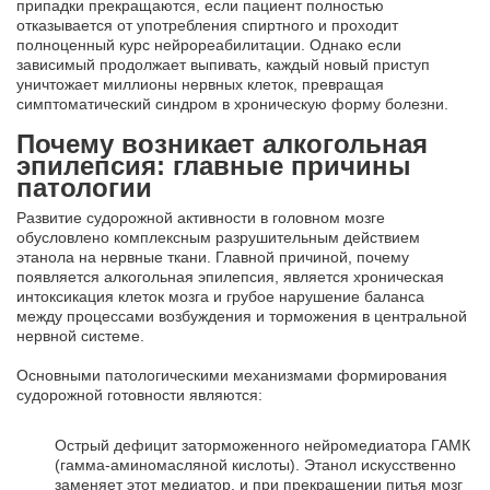
припадки прекращаются, если пациент полностью
отказывается от употребления спиртного и проходит
полноценный курс нейрореабилитации. Однако если
зависимый продолжает выпивать, каждый новый приступ
уничтожает миллионы нервных клеток, превращая
симптоматический синдром в хроническую форму болезни.
Почему возникает алкогольная
эпилепсия: главные причины
патологии
Развитие судорожной активности в головном мозге
обусловлено комплексным разрушительным действием
этанола на нервные ткани. Главной причиной, почему
появляется алкогольная эпилепсия, является хроническая
интоксикация клеток мозга и грубое нарушение баланса
между процессами возбуждения и торможения в центральной
нервной системе.
Основными патологическими механизмами формирования
судорожной готовности являются:
Острый дефицит заторможенного нейромедиатора ГАМК
(гамма-аминомасляной кислоты). Этанол искусственно
заменяет этот медиатор, и при прекращении питья мозг