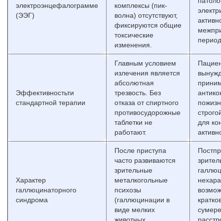
патоло
электроэнцефалограмме
комплексы (пик-
электр
(ЭЭГ)
волна) отсутствуют,
активн
фиксируются общие
межпр
токсические
период
изменения.
Главным условием
Пацие
излечения является
вынуж
абсолютная
прини
Эффективностьти
трезвость. Без
антико
стандартной терапии
отказа от спиртного
пожизн
противосудорожные
строго
таблетки не
для ко
работают.
активн
После приступа
Постпр
часто развиваются
зрител
зрительные
галлю
Характер
металкогольные
нехара
галлюцинаторного
психозы
возмо
синдрома
(галлюцинации в
кратко
виде мелких
сумер
животных,
расстр