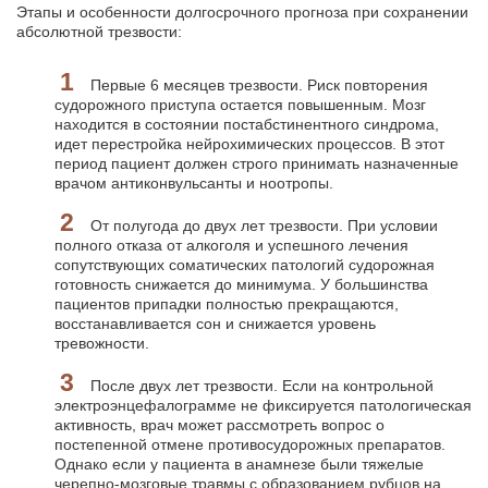
Этапы и особенности долгосрочного прогноза при сохранении
абсолютной трезвости:
Первые 6 месяцев трезвости. Риск повторения
судорожного приступа остается повышенным. Мозг
находится в состоянии постабстинентного синдрома,
идет перестройка нейрохимических процессов. В этот
период пациент должен строго принимать назначенные
врачом антиконвульсанты и ноотропы.
От полугода до двух лет трезвости. При условии
полного отказа от алкоголя и успешного лечения
сопутствующих соматических патологий судорожная
готовность снижается до минимума. У большинства
пациентов припадки полностью прекращаются,
восстанавливается сон и снижается уровень
тревожности.
После двух лет трезвости. Если на контрольной
электроэнцефалограмме не фиксируется патологическая
активность, врач может рассмотреть вопрос о
постепенной отмене противосудорожных препаратов.
Однако если у пациента в анамнезе были тяжелые
черепно-мозговые травмы с образованием рубцов на