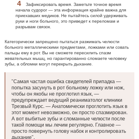
Зафиксировать время. Заметьте точное время
начала судорог — эта информация крайне важна для
приехавших медиков. Не пытайтесь силой удерживать
руки и ноги больного, это приведет к переломам и
разрывам связок.
Категорически запрещено пытаться разжимать челюсти
больного металлическими предметами, ложками или совать
пальцы ему в рот. Вы не сможете пересилить спазм
жевательных мышц, но гарантированно сломаете человеку
зубы, а обломки могут перекрыть дыхание.
"Самая частая ошибка свидетелей припадка —
попытка засунуть в рот больному ложку или нож,
чтобы он якобы не проглотил язык, —
предупреждает ведущий реаниматолог клиники
Трезвый Курс. — Анатомически проглотить язык в
этот момент невозможно, он просто спазмирован.
А вот выбитые зубы и сломанные челюсти после
такой помощи мы лечим регулярно. Главное —
просто повернуть голову набок и контролировать
дыхание".