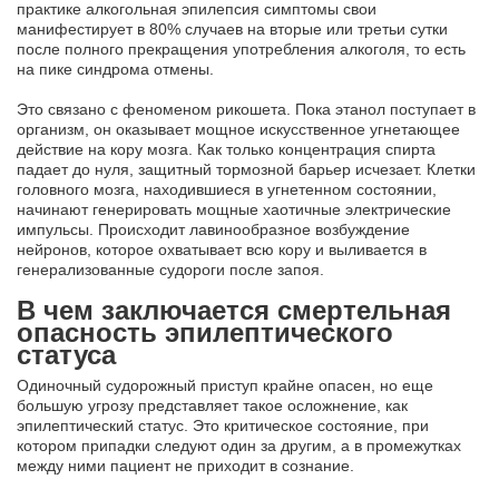
практике алкогольная эпилепсия симптомы свои
манифестирует в 80% случаев на вторые или третьи сутки
после полного прекращения употребления алкоголя, то есть
на пике синдрома отмены.
Это связано с феноменом рикошета. Пока этанол поступает в
организм, он оказывает мощное искусственное угнетающее
действие на кору мозга. Как только концентрация спирта
падает до нуля, защитный тормозной барьер исчезает. Клетки
головного мозга, находившиеся в угнетенном состоянии,
начинают генерировать мощные хаотичные электрические
импульсы. Происходит лавинообразное возбуждение
нейронов, которое охватывает всю кору и выливается в
генерализованные судороги после запоя.
В чем заключается смертельная
опасность эпилептического
статуса
Одиночный судорожный приступ крайне опасен, но еще
большую угрозу представляет такое осложнение, как
эпилептический статус. Это критическое состояние, при
котором припадки следуют один за другим, а в промежутках
между ними пациент не приходит в сознание.