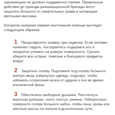
окружающие не должны поддаваться панике. Правильные
действия до приезда реанимационной бригады могут
защитить больного от смертельных травм и аспирации
рвотными массами.
Алгоритм оказания первой неотложной помощи выглядит
следующим образом:
Предотвратить травмы при падении. Если человек
начинает падать, постарайтесь подержать его и
аккуратно уложить на ровную поверхность. Срочно
уберите все острые, тяжелые и бьющиеся предметы
вокруг.
Защитить голову. Подложите под голову больного
мягкую вещь (свернутую одежду, подушку), чтобы
избежать сотрясения мозга от ударов о пол во время
клонической фазы.
Обеспечить свободное дыхание. Расстегнуть
воротник рубашки, снять галстук, ремень. Обязательно
поверните голову больного набок, чтобы пена, кровь или
рвотные массы не попали в дыхательные пути.