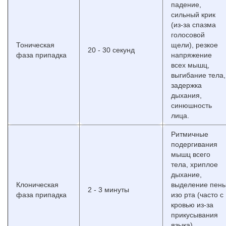
падение,
сильный крик
(из-за спазма
голосовой
Тоническая
щели), резкое
20 - 30 секунд
фаза припадка
напряжение
всех мышц,
выгибание тела,
задержка
дыхания,
синюшность
лица.
Ритмичные
подергивания
мышц всего
тела, хриплое
дыхание,
Клоническая
выделение пен
2 - 3 минуты
фаза припадка
изо рта (часто с
кровью из-за
прикусывания
языка),