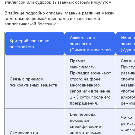
эпилепсии или судорог, вызванных острым инсультом.
В таблице подробно описаны главные различия между
алкогольной формой припадков и классической
эпилептической болезнью:
Алкогольная
Истин
Критерий сравнения
эпилепсия
эпилеп
расстройств
(Симптоматическая)
(Идиоп
Прямая
Связи н
зависимость.
Прист
Припадки возникают
развив
Связь с приемом
строго на фоне
спонта
психоактивных веществ
многодневного
незави
запоя или в течение
употре
1 - 3 суток после его
алкого
прекращения.
режима
Вне периода
Четко
похмелья
регист
специфические
стойки
Изменения на
эпилептические