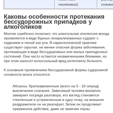
насекомых).
сознан
Каковы особенности протекания
бессудорожных припадков у
алкоголиков
Многие ошибочно полагают, что алкогольная эпилепсия всегда
проявляется в виде бурных генерализованных судорог с
падением и пеной изо рта. В наркологической практике
существует скрытая, не менее опасная форма заболевания,
протекающая в виде бессудорожных или малых припадочных
состояний. Они часто остаются незамеченными близкими, но
при этом наносят колоссальный вред интеллекту больного.
К основным проявлениям бессудорожной формы судорожной
готовности мозга относятся:
Абсансы. Кратковременные (всего на 5 - 10 секунд)
выключения сознания. Зависимый человек внезапно
замирает посреди разговора, его взгляд становится
стеклянным и устремленным в одну точку, на внешние
раздражители он не реагирует. Затем он продолжает
прерванное действие, даже не замечая паузы.